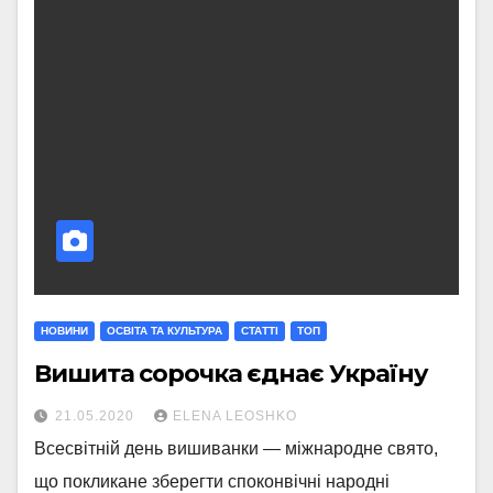
НОВИНИ
ОСВІТА ТА КУЛЬТУРА
СТАТТI
ТОП
Вишита сорочка єднає Україну
21.05.2020
ELENA LEOSHKO
Всесвітній день вишиванки — міжнародне свято,
що покликане зберегти споконвічні народні