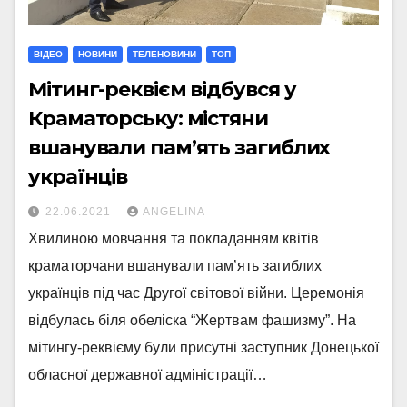
ВІДЕО
НОВИНИ
ТЕЛЕНОВИНИ
ТОП
Мітинг-реквієм відбувся у
Краматорську: містяни
вшанували пам’ять загиблих
українців
22.06.2021
ANGELINA
Хвилиною мовчання та покладанням квітів
краматорчани вшанували пам’ять загиблих
українців під час Другої світової війни. Церемонія
відбулась біля обеліска “Жертвам фашизму”. На
мітингу-реквієму були присутні заступник Донецької
обласної державної адміністрації…