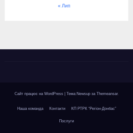
« Лип
Сайт працює на WordPress
|
Тема:Newsup за
Themeansar
.
Наша команда
Контакти
КП РТРК “Регіон-Донбас”
Послуги