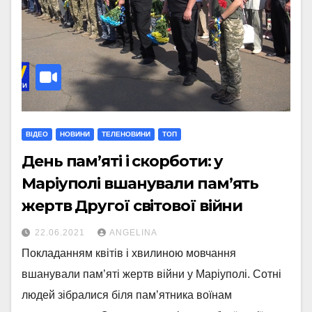
ВІДЕО
НОВИНИ
ТЕЛЕНОВИНИ
ТОП
День пам’яті і скорботи: у
Маріуполі вшанували пам’ять
жертв Другої світової війни
22.06.2021
ANGELINA
Покладанням квітів і хвилиною мовчання
вшанували пам’яті жертв війни у Маріуполі. Сотні
людей зібралися біля пам’ятника воїнам