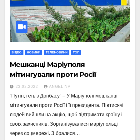
ВІДЕО
НОВИНИ
ТЕЛЕНОВИНИ
ТОП
Мешканці Маріуполя
мітингували проти Росії
23.02.2022
ANGELINA
“Путін, геть з Донбасу” – У Маріуполі мешканці
мітингували проти Росії і її президента. Півтисячі
людей вийшли на акцію, щоб підтримати країну і
своїх захисників. Зорганізувалися маріупольці
через соцмережі. Зібралися…