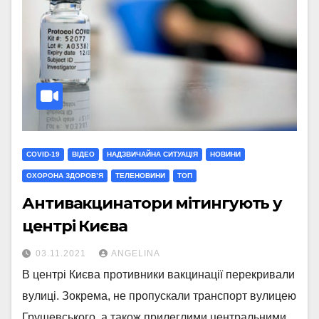
COVID-19
ВІДЕО
НАДЗВИЧАЙНА СИТУАЦІЯ
НОВИНИ
ОХОРОНА ЗДОРОВ’Я
ТЕЛЕНОВИНИ
ТОП
Антивакцинатори мітингують у
центрі Києва
03.11.2021
ANGELINA
В центрі Києва противники вакцинації перекривали
вулиці. Зокрема, не пропускали транспорт вулицею
Грушевського, а також прилеглими центральними