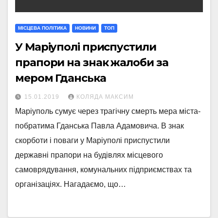
МIСЦЕВА ПОЛIТИКА
НОВИНИ
ТОП
У Маріуполі приспустили
прапори на знак жалоби за
мером Гданська
15.01.2019
КОЛЯДА МАКСИМ
Маріуполь сумує через трагічну смерть мера міста-
побратима Гданська Павла Адамовича. В знак
скорботи і поваги у Маріуполі приспустили
державні прапори на будівлях місцевого
самоврядування, комунальних підприємствах та
організаціях. Нагадаємо, що…