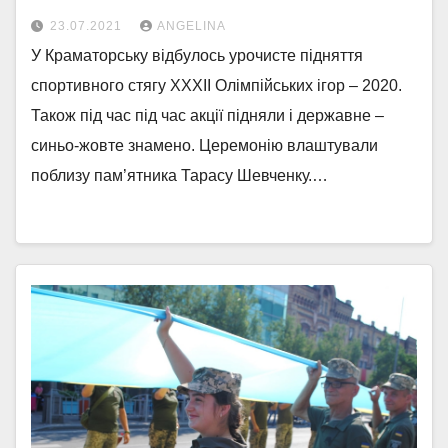
23.07.2021
ANGELINA
У Краматорську відбулось урочисте підняття
спортивного стягу ХХХІІ Олімпійських ігор – 2020.
Також під час під час акції підняли і державне –
синьо-жовте знамено. Церемонію влаштували
поблизу пам’ятника Тарасу Шевченку.…