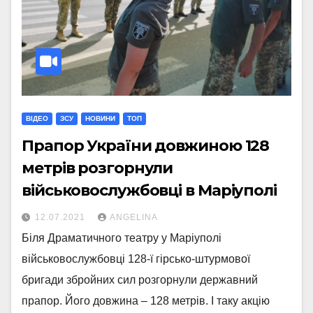
ВІДЕО
ЗСУ
НОВИНИ
ТОП
Прапор України довжиною 128
метрів розгорнули
військовослужбовці в Маріуполі
12.07.2021
ANGELINA
Біля Драматичного театру у Маріуполі
військовослужбовці 128-ї гірсько-штурмової
бригади збройних сил розгорнули державний
прапор. Його довжина – 128 метрів. І таку акцію