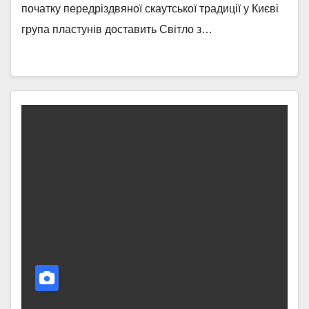
початку передріздвяної скаутської традиції у Києві
група пластунів доставить Світло з…