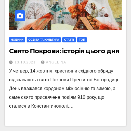
НОВИНИ
ОСВІТА ТА КУЛЬТУРА
СТАТТI
ТОП
Свято Покрови: історія цього дня
13.10.2021
ANGELINA
У четвер, 14 жовтня, християни східного обряду
відзначають свято Покрови Пресвятої Богородиці.
День вважався кордоном між осінню та зимою, а
саме свято присвячене подіям 910 року, що
сталися в Константинополі.…