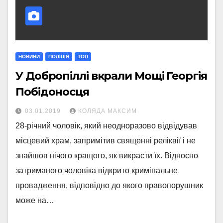
НОВИНИ
ПОЛІЦІЯ
ТОП
У Добропіллі вкрали Мощі Георгія
Побідоносця
03.01.2019
КОЛЯДА МАКСИМ
28-річний чоловік, який неодноразово відвідував
місцевий храм, запримітив священні реліквії і не
знайшов нічого кращого, як викрасти їх. Відносно
затриманого чоловіка відкрито кримінальне
провадження, відповідно до якого правопорушник
може на…