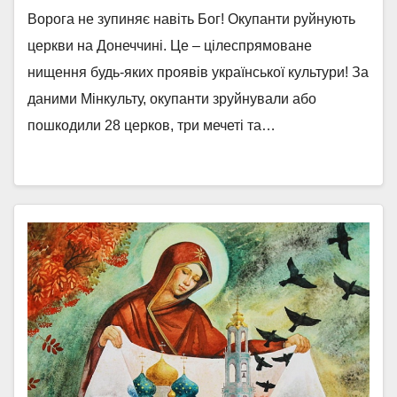
Ворога не зупиняє навіть Бог! Окупанти руйнують
церкви на Донеччині. Це – цілеспрямоване
нищення будь-яких проявів української культури! За
даними Мінкульту, окупанти зруйнували або
пошкодили 28 церков, три мечеті та…