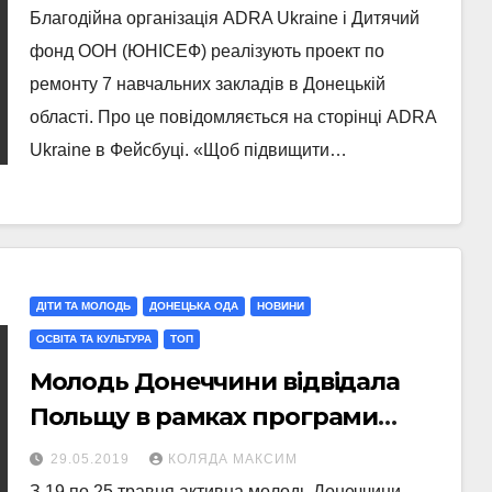
Благодійна організація ADRA Ukraine і Дитячий
фонд ООН (ЮНІСЕФ) реалізують проект по
ремонту 7 навчальних закладів в Донецькій
області. Про це повідомляється на сторінці ADRA
Ukraine в Фейсбуці. «Щоб підвищити…
ДІТИ ТА МОЛОДЬ
ДОНЕЦЬКА ОДА
НОВИНИ
ОСВІТА ТА КУЛЬТУРА
ТОП
Молодь Донеччини відвідала
Польщу в рамках програми
«Study tour to Poland»
29.05.2019
КОЛЯДА МАКСИМ
З 19 по 25 травня активна молодь Донеччини