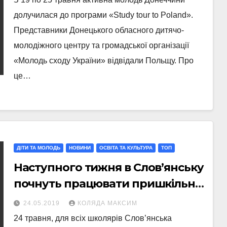
долучилася до програми «Study tour to Poland».
Представники Донецького обласного дитячо-
молодіжного центру та громадської організації
«Молодь сходу України» відвідали Польщу. Про
це…
ДІТИ ТА МОЛОДЬ
НОВИНИ
ОСВІТА ТА КУЛЬТУРА
ТОП
Наступного тижня в Слов’янську
почнуть працювати пришкільні
табори
24.05.2019
КОЛЯДА МАКСИМ
24 травня, для всіх школярів Слов’янська