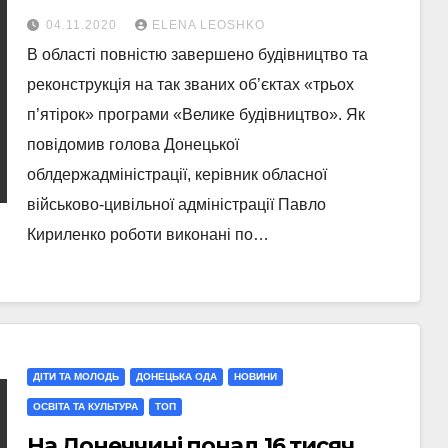
04.11.2020
ELENA LEOSHKO
В області повністю завершено будівництво та
реконструкція на так званих об’єктах «трьох
п’ятірок» програми «Велике будівництво». Як
повідомив голова Донецької
облдержадміністрації, керівник обласної
військово-цивільної адміністрації Павло
Кириленко роботи виконані по…
ДІТИ ТА МОЛОДЬ
ДОНЕЦЬКА ОДА
НОВИНИ
ОСВІТА ТА КУЛЬТУРА
ТОП
На Донеччині понад 16 тисяч