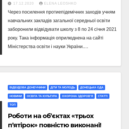
щодо канікул
17.12.2020
ELENA LEOSHKO
Через посилення протиепідемічних заходів учням
навчальних закладів загальної середньої освіти
заборонили відвідувати школу з 8 по 24 січня 2021
року. Така інформація оприлюднена на сайті
Міністерства освіти і науки України.…
ВІДБУДОВА ДОНЕЧЧИНИ
ДІТИ ТА МОЛОДЬ
ДОНЕЦЬКА ОДА
НОВИНИ
ОСВІТА ТА КУЛЬТУРА
ОХОРОНА ЗДОРОВ’Я
СТАТТI
ТОП
Роботи на об’єктах «трьох
п’ятірок» повністю виконані!