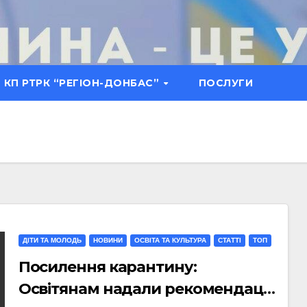
КП РТРК “РЕГІОН-ДОНБАС”
ПОСЛУГИ
ДІТИ ТА МОЛОДЬ
НОВИНИ
ОСВІТА ТА КУЛЬТУРА
СТАТТI
ТОП
Посилення карантину:
Освітянам надали рекомендації