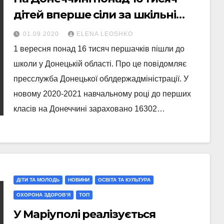
дітей вперше сіли за шкільні
парти
01.09.2020
ELENA LEOSHKO
1 вересня понад 16 тисяч першачків пішли до
школи у Донецькій області. Про це повідомляє
пресслужба Донецької облдержадміністрації. У
новому 2020-2021 навчальному році до перших
класів на Донеччині зараховано 16302…
ДІТИ ТА МОЛОДЬ
НОВИНИ
ОСВІТА ТА КУЛЬТУРА
ОХОРОНА ЗДОРОВ’Я
ТОП
У Маріуполі реалізується