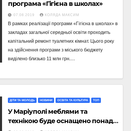
програма «Гігієна в школах»
07.08.2019
КОЛЯДА МАКСИМ
В рамках реалізації програми «Гігієна в школах» в
закладах загальної середньої освіти проходить
капітальний ремонт туалетних кімнат. Цього року
на здійснення програми з міського бюджету
виділено близько 11 млн грн.…
ДІТИ ТА МОЛОДЬ
НОВИНИ
ОСВІТА ТА КУЛЬТУРА
ТОП
У Маріуполі меблями та
технікою буде оснащено понад
150 перших класів