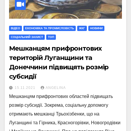
ВІДЕО
ЕКОНОМІКА ТА ПРОМИСЛОВІСТЬ
ЖКГ
НОВИНИ
СОЦІАЛЬНИЙ ЗАХИСТ
ТОП
Мешканцям прифронтових
територій Луганщини та
Донеччини підвищять розмір
субсидії
15.11.2021
ANGELINA
Мешканцям прифронтових областей підвищать
розмір субсидії. Зокрема, соціальну допомогу
отримають мешканці Трьохізбенки, що на
Луганщині та Гірника, Красногорівки, Новогродівки