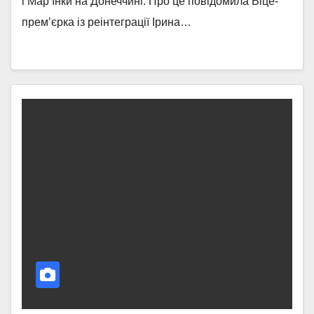
і Мар’їнки на Донеччині. Про це повідомила Віце-
прем’єрка із реінтеграції Ірина…