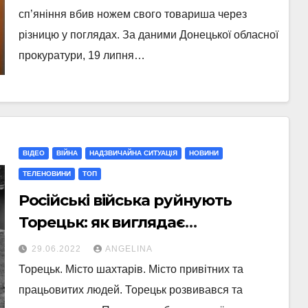
сп’яніння вбив ножем свого товариша через
різницю у поглядах. За даними Донецької обласної
прокуратури, 19 липня…
ВІДЕО
ВІЙНА
НАДЗВИЧАЙНА СИТУАЦІЯ
НОВИНИ
ТЕЛЕНОВИНИ
ТОП
Російські війська руйнують
Торецьк: як виглядає
шахтарське місто на Донеччині
29.06.2022
ANGELINA
під час війни
Торецьк. Місто шахтарів. Місто привітних та
працьовитих людей. Торецьк розвивався та