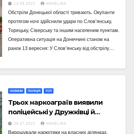
ситуація на Донеччині станом на
13.09.2022
ANGELINA
ранок 13 серпня
Обстріли Донецької області тривають. Окупанти
протягом ночі здійснили удари по Слов’янську,
Торецьку, Сіверську та іншим населеним пунктам.
Оперативна ситуація на Донеччині станом на
ранок 13 вересня: У Слов’янську від обстрілу…
НОВИНИ
ПОЛІЦІЯ
ТОП
Трьох наркоаграїв виявили
поліцейські у Дружківці й
Торецьку
29.07.2022
ANGELINA
Вирощували наркотики на власних ділянках.