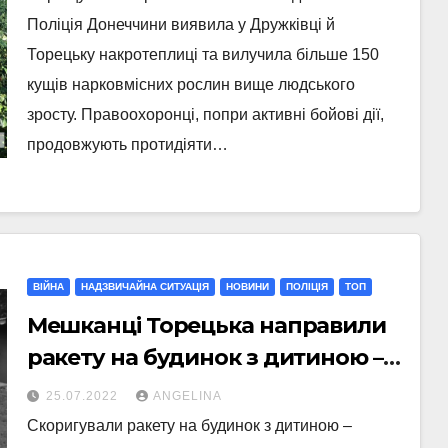
Поліція Донеччини виявила у Дружківці й
Торецьку накротеплиці та вилучила більше 150
кущів нарковмісних рослин вище людського
зросту. Правоохоронці, попри активні бойові дії,
продовжують протидіяти…
ВІЙНА
НАДЗВИЧАЙНА СИТУАЦІЯ
НОВИНИ
ПОЛІЦІЯ
ТОП
Мешканці Торецька направили
ракету на будинок з дитиною –
поліція викрила посібників рф
25.07.2022
ANGELINA
Скоригували ракету на будинок з дитиною –