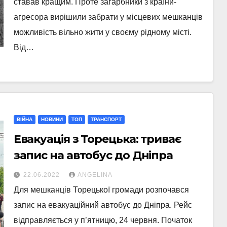
ставав кращим. Проте загарбники з країни-
агресора вирішили забрати у місцевих мешканців
можливість вільно жити у своєму рідному місті.
Від…
ВІЙНА
НОВИНИ
ТОП
ТРАНСПОРТ
Евакуація з Торецька: триває
запис на автобус до Дніпра
22.06.2022
ANGELINA
Для мешканців Торецької громади розпочався
запис на евакуаційний автобус до Дніпра. Рейс
відправляється у п’ятницю, 24 червня. Початок