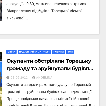
евакуації о 9:30, можлива невелика затримка.
Відправлення від будівлі Торецької міської
військової…
ВІЙНА
НАДЗВИЧАЙНА СИТУАЦІЯ
НОВИНИ
ТОП
Окупанти обстріляли Торецьку
громаду та зруйнували будівлю
санепідемстанції
21.06.2022
ANGELINA
Окупанти завдали ракетного удару по Торецькій
громаді — зруйнована будівля санепідемстанції.
Про це повідомив начальник міської військової
адміністрації Василь Чинчик у відеозверненні. Він