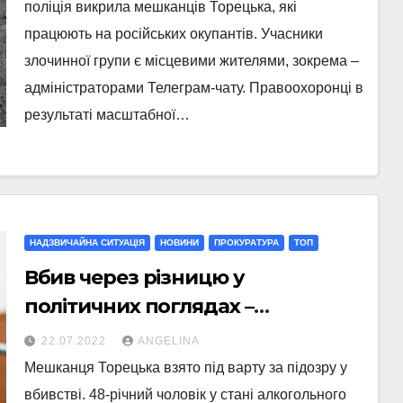
поліція викрила мешканців Торецька, які
працюють на російських окупантів. Учасники
злочинної групи є місцевими жителями, зокрема –
адміністраторами Телеграм-чату. Правоохоронці в
результаті масштабної…
НАДЗВИЧАЙНА СИТУАЦІЯ
НОВИНИ
ПРОКУРАТУРА
ТОП
Вбив через різницю у
політичних поглядах –
мешканця Торецька взято під
22.07.2022
ANGELINA
варту
Мешканця Торецька взято під варту за підозру у
вбивстві. 48-річний чоловік у стані алкогольного