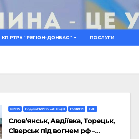
КП РТРК “РЕГІОН-ДОНБАС”
ПОСЛУГИ
ВІЙНА
НАДЗВИЧАЙНА СИТУАЦІЯ
НОВИНИ
ТОП
Слов’янськ, Авдіївка, Торецьк,
Сіверськ під вогнем рф –