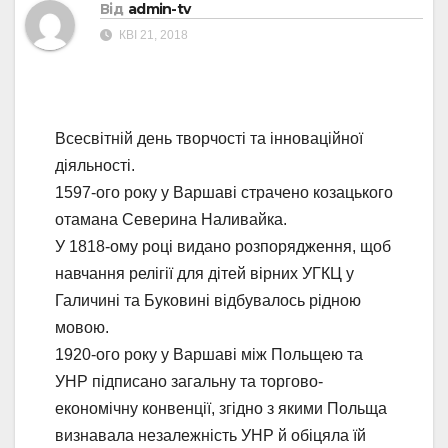
Від
admin-tv
КВІ 21, 2018
Всесвітній день творчості та інноваційної
діяльності.
1597-ого року у Варшаві страчено козацького
отамана Северина Наливайка.
У 1818-ому році видано розпорядження, щоб
навчання релігії для дітей вірних УГКЦ у
Галичині та Буковині відбувалось рідною
мовою.
1920-ого року у Варшаві між Польщею та
УНР підписано загальну та торгово-
економічну конвенції, згідно з якими Польща
визнавала незалежність УНР й обіцяла їй