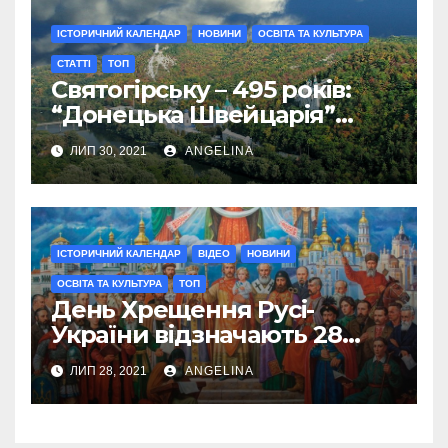
ІСТОРИЧНИЙ КАЛЕНДАР
НОВИНИ
ОСВІТА ТА КУЛЬТУРА
СТАТТI
ТОП
Святогірську – 495 років:
“Донецька Швейцарія”
святкує День міста
ЛИП 30, 2021
ANGELINA
ІСТОРИЧНИЙ КАЛЕНДАР
ВІДЕО
НОВИНИ
ОСВІТА ТА КУЛЬТУРА
ТОП
День Хрещення Русі-
України відзначають 28
липня
ЛИП 28, 2021
ANGELINA