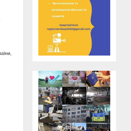
.
раїни,