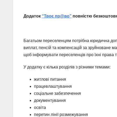
Додаток
“Твоє пр@во”
повністю безкоштовни
Багатьом переселенцям потрібна юридична доп
виплат, пенсій та компенсацій за зруйноване м
щоб інформувати переселенців про їхні права т
У додатку є кілька розділів з різними темами:
житлові питання
працевлаштування
соціальне забезпечення
документування
освіта
перетин лінії розмежування