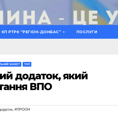
КП РТРК “РЕГІОН-ДОНБАС”
ПОСЛУГИ
ЛЬНИЙ ЗАХИСТ
ТОП
ний додаток, який
итання ВПО
,
додаток
#ПРООН