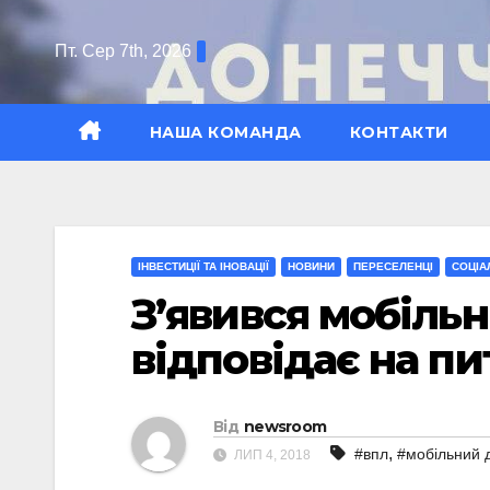
Перейти
до
Пт. Сер 7th, 2026
вмісту
НАША КОМАНДА
КОНТАКТИ
ІНВЕСТИЦІЇ ТА ІНОВАЦІЇ
НОВИНИ
ПЕРЕСЕЛЕНЦІ
СОЦІА
З’явився мобіль
відповідає на п
Від
newsroom
,
#впл
#мобільний 
ЛИП 4, 2018