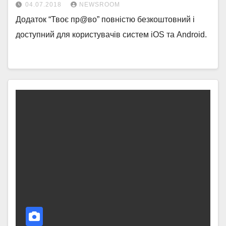
04.07.2018
NEWSROOM
Додаток “Твоє пр@во” повністю безкоштовний і
доступний для користувачів систем iOS та Android.