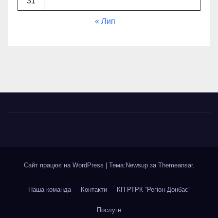
31
« Лип
Сайт працює на WordPress
|
Тема:Newsup за
Themeansar
.
Наша команда
Контакти
КП РТРК “Регіон-Донбас”
Послуги