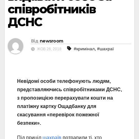
співробітників
ДСНС
Від
newsroom
,
#кримінал
#шахраї
ЖОВ 26, 2018
Невідомі особи телефонують людям,
представляючись співробітниками ДСНС,
з пропозицією перерахувати кошти на
платіжну картку Ощадбанку для
скасування «перевірок пожежної
безпеки».
Під приціл
шахраїв
потрапили ті, хто