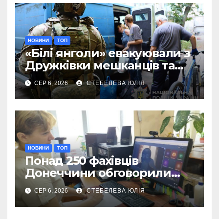
НОВИНИ
ТОП
«Білі янголи» евакуювали з
Дружківки мешканців та
їхніх домашніх улюбленців
СЕР 6, 2026
СТЕБЕЛЕВА ЮЛІЯ
НОВИНИ
ТОП
Понад 250 фахівців
Донеччини обговорили
роботу влади під час війни
СЕР 6, 2026
СТЕБЕЛЕВА ЮЛІЯ