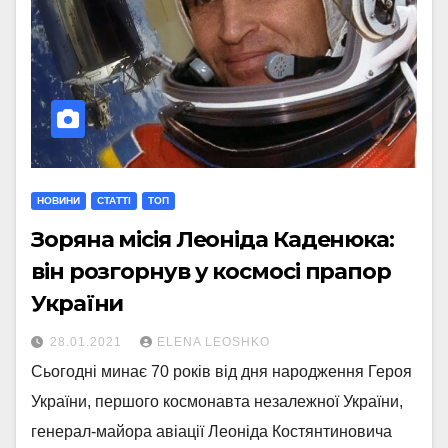
НОВИНИ
СТАТТI
ТОП
Зоряна місія Леоніда Каденюка:
він розгорнув у космосі прапор
України
28.01.2021
ELENA LEOSHKO
Сьогодні минає 70 років від дня народження Героя
України, першого космонавта незалежної України,
генерал-майора авіації Леоніда Костянтиновича