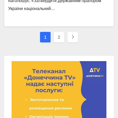
наголошує: «Затвердити Державним прапором
України національний…
Навігація
1
2
записів