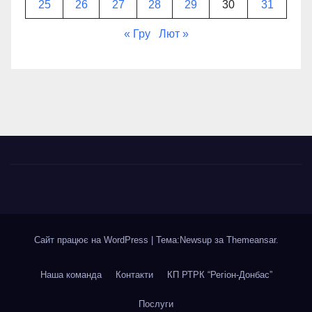
25
26
27
28
29
30
31
« Гру
Лют »
Сайт працює на WordPress
|
Тема:Newsup за
Themeansar
.
Наша команда
Контакти
КП РТРК “Регіон-Донбас”
Послуги