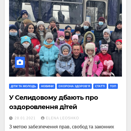
ДІТИ ТА МОЛОДЬ
НОВИНИ
ОХОРОНА ЗДОРОВ’Я
СТАТТI
ТОП
У Селидовому дбають про
оздоровлення дітей
28.01.2021
ELENA LEOSHKO
З метою забезпечення прав, свобод та законних