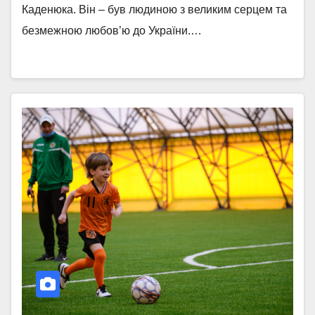
Каденюка. Він – був людиною з великим серцем та
безмежною любов’ю до України.…