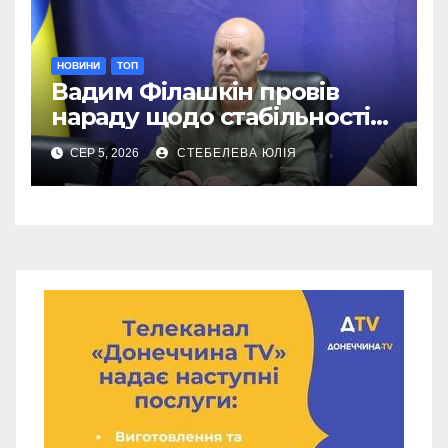
НОВИНИ
ТОП
Вадим Філашкін провів
нараду щодо стабільності
мобільного зв’язку
СЕР 5, 2026
СТЕБЕЛЕВА ЮЛІЯ