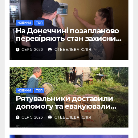
НОВИНИ
ТОП
На Донеччині позапланово
перевіряють стан захисних
споруд
СЕР 5, 2026
СТЕБЕЛЕВА ЮЛІЯ
НОВИНИ
ТОП
Рятувальники доставили
допомогу та евакуювали
людину на Донеччині
СЕР 5, 2026
СТЕБЕЛЕВА ЮЛІЯ