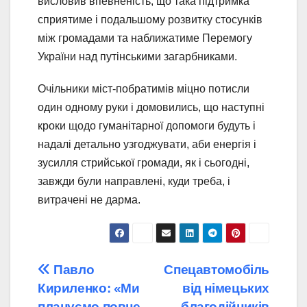
висловив впевненість, що така підтримка
сприятиме і подальшому розвитку стосунків
між громадами та наближатиме Перемогу
України над путінськими загарбниками.
Очільники міст-побратимів міцно потисли
один одному руки і домовились, що наступні
кроки щодо гуманітарної допомоги будуть і
надалі детально узгоджувати, аби енергія і
зусилля стрийської громади, як і сьогодні,
завжди були направлені, куди треба, і
витрачені не дарма.
Навігація
Павло
Спецавтомобіль
Кириленко: «Ми
від німецьких
записів
плануємо повне
благодійників