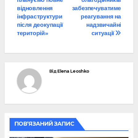
відновлення
забезпечуватиме
інфраструктури
реагування на
після деокупації
надзвичайні
територій»
ситуації
Від
Elena Leoshko
ПОВ’ЯЗАНИЙ ЗАПИС