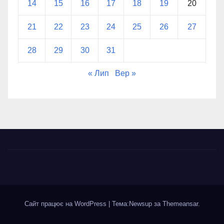
14
15
16
17
18
19
20
21
22
23
24
25
26
27
28
29
30
31
« Лип
Вер »
Сайт працює на WordPress
|
Тема:Newsup за
Themeansar
.