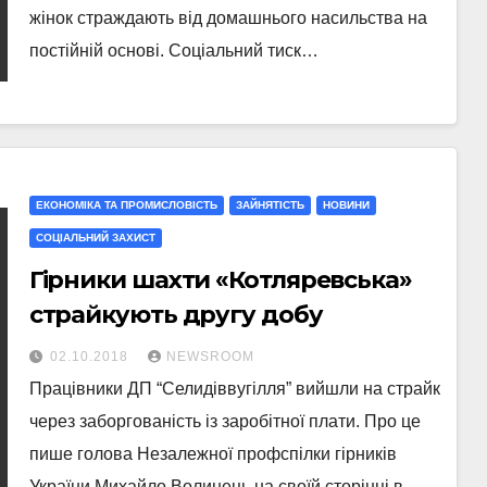
жінок страждають від домашнього насильства на
постійній основі. Соціальний тиск…
ЕКОНОМІКА ТА ПРОМИСЛОВІСТЬ
ЗАЙНЯТІСТЬ
НОВИНИ
СОЦІАЛЬНИЙ ЗАХИСТ
Гірники шахти «Котляревська»
страйкують другу добу
02.10.2018
NEWSROOM
Працівники ДП “Селидіввугілля” вийшли на страйк
через заборгованість із заробітної плати. Про це
пише голова Незалежної профспілки гірників
України Михайло Волинець на своїй сторінці в