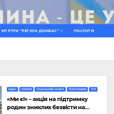
КП РТРК “РЕГІОН-ДОНБАС”
ПОСЛУГИ
ВІДЕО
НОВИНИ
СОЦІАЛЬНИЙ ЗАХИСТ
ТЕЛЕНОВИНИ
ТОП
«Ми є!» – акція на підтримку
родин зниклих безвісти на