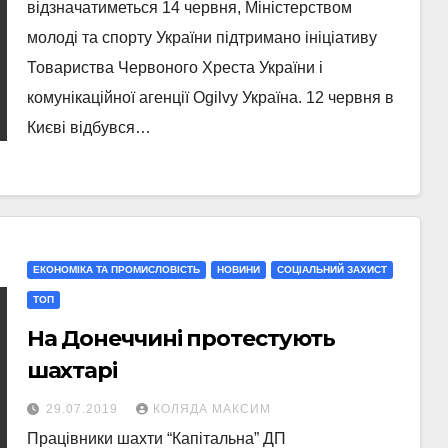
відзначатиметься 14 червня, Міністерством
молоді та спорту України підтримано ініціативу
Товариства Червоного Хреста України і
комунікаційної агенції Ogilvy Україна. 12 червня в
Києві відбувся…
ЕКОНОМІКА ТА ПРОМИСЛОВІСТЬ
НОВИНИ
СОЦІАЛЬНИЙ ЗАХИСТ
ТОП
На Донеччині протестують
шахтарі
29.07.2019
КОЛЯДА МАКСИМ
Працівники шахти “Капітальна” ДП