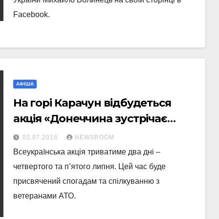
Facebook.
АФІША
На горі Карачун відбудеться
акція «Донеччина зустрічає
своїх захисників»
02.07.2018
NEWSROOM
Всеукраїнська акція триватиме два дні –
четвертого та п’ятого липня. Цей час буде
присвячений спогадам та спілкуванню з
ветеранами АТО.