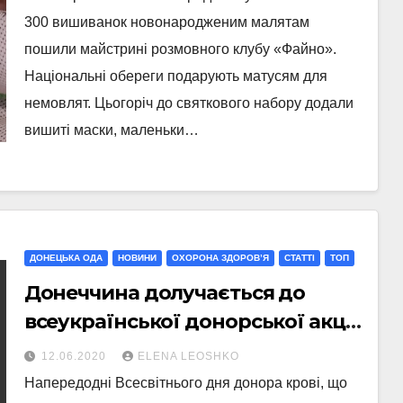
300 вишиванок новонародженим малятам
пошили майстрині розмовного клубу «Файно».
Національні обереги подарують матусям для
немовлят. Цьогоріч до святкового набору додали
вишиті маски, маленьки…
ДОНЕЦЬКА ОДА
НОВИНИ
ОХОРОНА ЗДОРОВ’Я
СТАТТI
ТОП
Донеччина долучається до
всеукраїнської донорської акції
«Перемога у нас в крові»
12.06.2020
ELENA LEOSHKO
Напередодні Всесвітнього дня донора крові, що