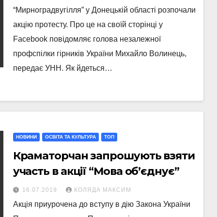
“Мирноградвугілля” у Донецькій області розпочали
акцію протесту. Про це на своїй сторінці у
Facebook повідомляє голова незалежної
профспілки гірників України Михайло Волинець,
передає УНН. Як йдеться…
НОВИНИ
ОСВІТА ТА КУЛЬТУРА
ТОП
Краматорчан запрошують взяти
участь в акції “Мова об’єднує”
16.07.2019
КОЛЯДА МАКСИМ
Акція приурочена до вступу в дію Закона України