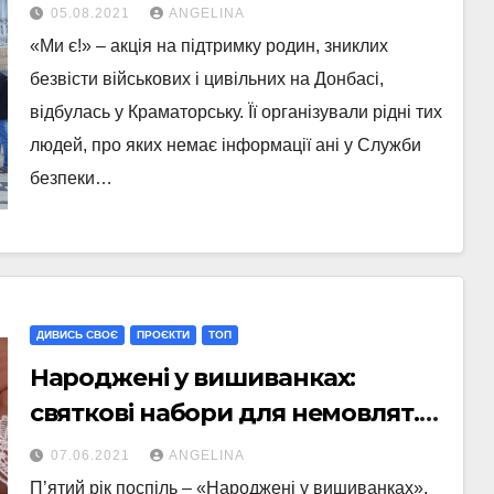
Донбасі відбулась у
05.08.2021
ANGELINA
Краматорську
«Ми є!» – акція на підтримку родин, зниклих
безвісти військових і цивільних на Донбасі,
відбулась у Краматорську. Її організували рідні тих
людей, про яких немає інформації ані у Служби
безпеки…
ДИВИСЬ СВОЄ
ПРОЄКТИ
ТОП
Народжені у вишиванках:
святкові набори для немовлят.
Дивись своє
07.06.2021
ANGELINA
П’ятий рік поспіль – «Народжені у вишиванках».