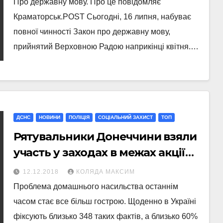
Про державну мову. Про це повідомляє
Краматорськ.POST Сьогодні, 16 липня, набуває
повної чинності Закон про державну мову,
прийнятий Верховною Радою наприкінці квітня.…
ДСНС
НОВИНИ
ПОЛІЦІЯ
СОЦІАЛЬНИЙ ЗАХИСТ
ТОП
Рятувальники Донеччини взяли
участь у заходах в межах акції
«16 днів проти насильства»
12.12.2018
КОЛЯДА МАКСИМ
Проблема домашнього насильства останнім
часом стає все більш гострою. Щоденно в Україні
фіксують близько 348 таких фактів, а близько 60%