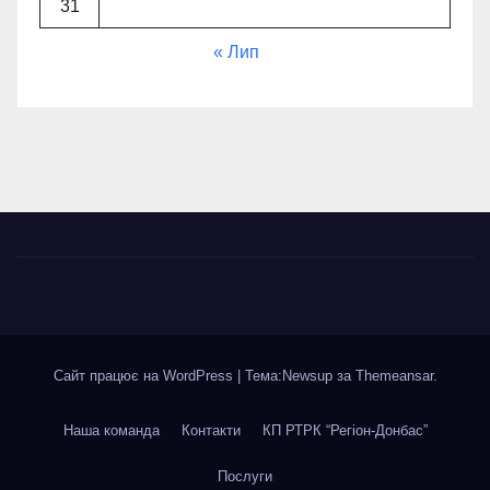
31
« Лип
Сайт працює на WordPress
|
Тема:Newsup за
Themeansar
.
Наша команда
Контакти
КП РТРК “Регіон-Донбас”
Послуги