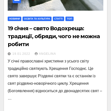
НОВИНИ
ОСВІТА ТА КУЛЬТУРА
СТАТТI
ТОП
19 січня – свято Водохреща:
традиції, обряди, чого не можна
робити
19.01.2022
ANGELINA
У січні православні християни з усього світу
традиційно святкують Хрещення Господнє. Це
свято завершує Різдвяні святки та є останнім із
свят різдвяно-новорічного циклу. Хрещення
(Богоявлення) відноситься до двонадесятих свят –
…