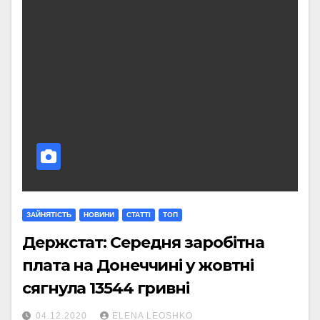
ЗАЙНЯТІСТЬ
НОВИНИ
СТАТТI
ТОП
Держстат: Середня заробітна
плата на Донеччині у жовтні
сягнула 13544 гривні
04.12.2020
ELENA LEOSHKO