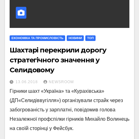
ЕКОНОМІКА ТА ПРОМИСЛОВІСТЬ
НОВИНИ
ТОП
Шахтарі перекрили дорогу
стратегічного значення у
Селидовому
13.06.2018
NEWSROOM
Гірники шахт «Україна» та «Курахівська»
(ДП«Селидіввугілля») організували страйк через
забогрованість у зарплатні, повідомив голова
Незалежної профспілки гірників Михайло Волинець
на своїй сторінці у Фейсбук.