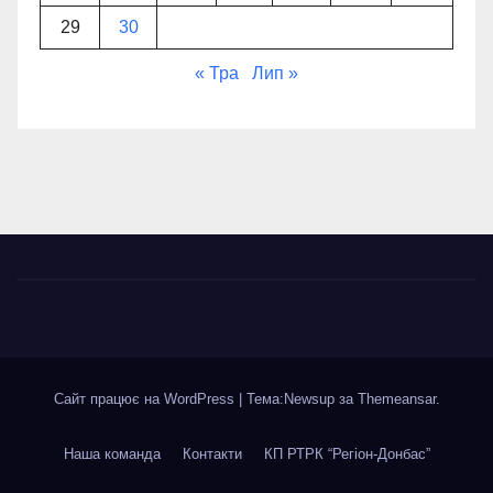
29
30
« Тра
Лип »
Сайт працює на WordPress
|
Тема:Newsup за
Themeansar
.
Наша команда
Контакти
КП РТРК “Регіон-Донбас”