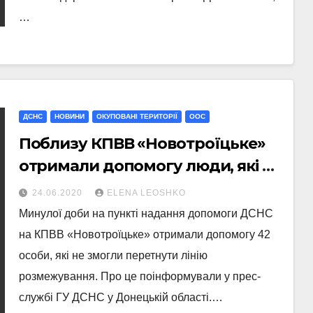
…
ДСНС
НОВИНИ
ОКУПОВАНІ ТЕРИТОРІЇ
ООС
Поблизу КПВВ «Новотроїцьке»
отримали допомогу люди, які не
змогли перетнути лінію
24.06.2020
ELENA LEOSHKO
розмежування
Минулої доби на пункті надання допомоги ДСНС
на КПВВ «Новотроїцьке» отримали допомогу 42
особи, які не змогли перетнути лінію
розмежування. Про це поінформували у прес-
службі ГУ ДСНС у Донецькій області.…