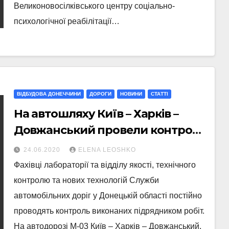
Великоновосілківського центру соціально-
психологічної реабілітації…
ВІДБУДОВА ДОНЕЧЧИНИ
ДОРОГИ
НОВИНИ
СТАТТI
На автошляху Київ – Харків –
Довжанський провели контроль
виконаних робіт
24.06.2020
ELENA LEOSHKO
Фахівці лабораторії та відділу якості, технічного
контролю та нових технологій Служби
автомобільних доріг у Донецькій області постійно
проводять контроль виконаних підрядником робіт.
На автодорозі М-03 Київ – Харків – Довжанський,