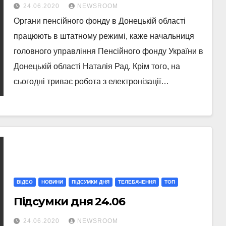
штатному режимі
24.06.2020
NEWSROOM
Органи пенсійного фонду в Донецькій області
працюють в штатному режимі, каже начальниця
головного управління Пенсійного фонду України в
Донецькій області Наталія Рад. Крім того, на
сьогодні триває робота з електронізації…
ВІДЕО
НОВИНИ
ПІДСУМКИ ДНЯ
ТЕЛЕБАЧЕННЯ
ТОП
Підсумки дня 24.06
24.06.2020
NEWSROOM