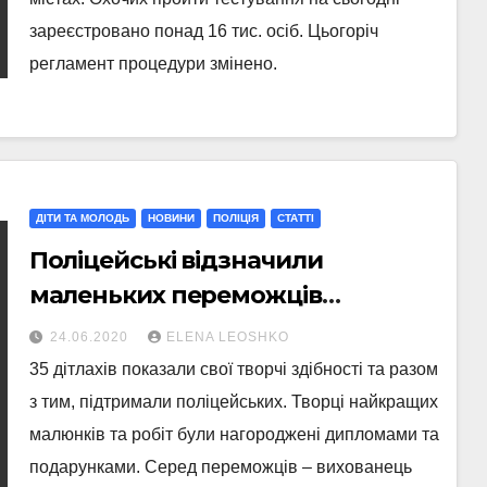
зареєстровано понад 16 тис. осіб. Цьогоріч
регламент процедури змінено.
ДІТИ ТА МОЛОДЬ
НОВИНИ
ПОЛІЦІЯ
СТАТТI
Поліцейські відзначили
маленьких переможців
конкурсу малюнків
24.06.2020
ELENA LEOSHKO
35 дітлахів показали свої творчі здібності та разом
з тим, підтримали поліцейських. Творці найкращих
малюнків та робіт були нагороджені дипломами та
подарунками. Серед переможців – вихованець