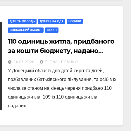
ДІТИ ТА МОЛОДЬ
ДОНЕЦЬКА ОДА
НОВИНИ
СОЦІАЛЬНИЙ ЗАХИСТ
СТАТТI
110 одиниць житла, придбаного
за кошти бюджету, надано
дітям-сиротам
24.06.2020
ELENA LEOSHKO
У Донецькій області для дітей-сиріт та дітей,
позбавлених батьківського піклування, та осіб з їх
числа за станом на кінець червня придбано 110
одиниць житла. 109 із 110 одиниць житла,
наданих…