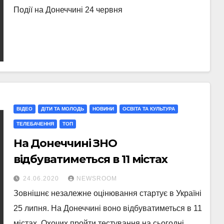
Події на Донеччині 24 червня
ВІДЕО
ДІТИ ТА МОЛОДЬ
НОВИНИ
ОСВІТА ТА КУЛЬТУРА
ТЕЛЕБАЧЕННЯ
ТОП
На Донеччині ЗНО
відбуватиметься в 11 містах
24.06.2020
NEWSROOM
Зовнішнє незалежне оцінювання стартує в Україні
25 липня. На Донеччині воно відбуватиметься в 11
містах. Охочих пройти тестування на сьогодні