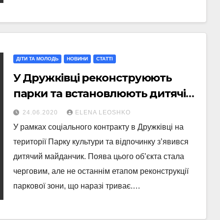
ДІТИ ТА МОЛОДЬ
НОВИНИ
СТАТТI
У Дружківці реконструюють
парки та встановлюють дитячі
майданчики
24.06.2020
ELENA LEOSHKO
У рамках соціального контракту в Дружківці на
території Парку культури та відпочинку з’явився
дитячий майданчик. Поява цього об’єкта стала
черговим, але не останнім етапом реконструкції
паркової зони, що наразі триває.…