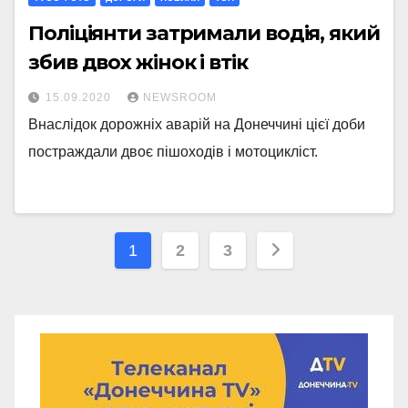
Поліціянти затримали водія, який
збив двох жінок і втік
15.09.2020
NEWSROOM
Внаслідок дорожніх аварій на Донеччині цієї доби
постраждали двоє пішоходів і мотоцикліст.
Навігація
1
2
3
записів