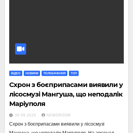
ВІДЕО
НОВИНИ
ТЕЛЕБАЧЕННЯ
ТОП
Схрон з боєприпасами виявили у
лісосмузі Мангуша, що неподалік
Маріуполя
30.09.2020
NEWSROOM
Схрон з боєприпасами виявили у лісосмузі
Мангуша, що неподалік Маріуполя. На арсенал