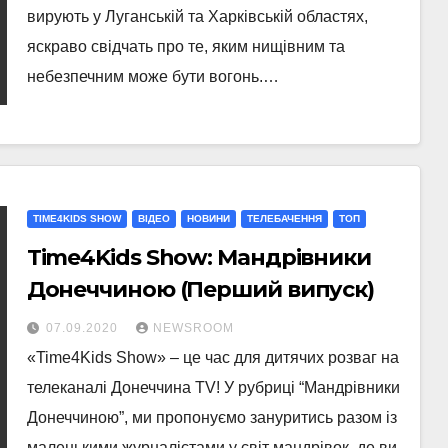
вирують у Луганській та Харківській областях,
яскраво свідчать про те, яким нищівним та
небезпечним може бути вогонь.…
TIME4KIDS SHOW
ВІДЕО
НОВИНИ
ТЕЛЕБАЧЕННЯ
ТОП
Time4Kids Show: Мандрівники
Донеччиною (Перший випуск)
07.09.2020
NEWSROOM
«Time4Kids Show» – це час для дитячих розваг на
телеканалі Донеччина TV! У рубриці “Мандрівники
Донеччиною”, ми пропонуємо зануритись разом із
маленькими журналістами у світ мандрівок, де ви