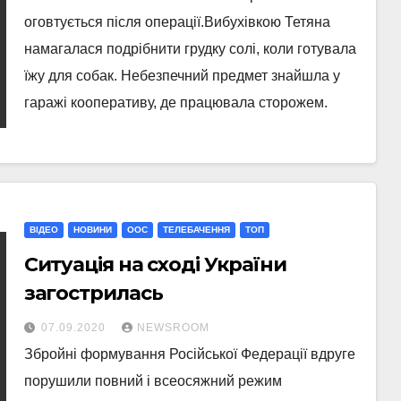
оговтується після операції.Вибухівкою Тетяна
намагалася подрібнити грудку солі, коли готувала
їжу для собак. Небезпечний предмет знайшла у
гаражі кооперативу, де працювала сторожем.
ВІДЕО
НОВИНИ
ООС
ТЕЛЕБАЧЕННЯ
ТОП
Ситуація на сході України
загострилась
07.09.2020
NEWSROOM
Збройні формування Російської Федерації вдруге
порушили повний і всеосяжний режим