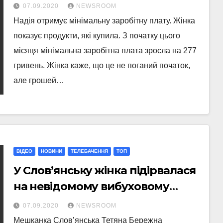
07.09.2020
NEWSROOM
Надія отримує мінімальну заробітну плату. Жінка
показує продукти, які купила. З початку цього
місяця мінімальна заробітна плата зросла на 277
гривень. Жінка каже, що це не поганий початок,
але грошей…
ВІДЕО
НОВИНИ
ТЕЛЕБАЧЕННЯ
ТОП
У Слов’янську жінка підірвалася
на невідомому вибуховому
пристрої
07.09.2020
NEWSROOM
Мешканка Слов’янська Тетяна Бережна