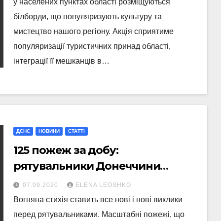
у населених пунктах області розміщуються
білборди, що популяризують культуру та
мистецтво нашого регіону. Акція сприятиме
популяризації туристичних принад області,
інтеграції її мешканців в…
ДСНС
НОВИНИ
СТАТТI
125 пожеж за добу:
рятувальники Донеччини
наголошують на необхідності
07.09.2020
ELENA LEOSHKO
неухильно дотримуватися
Вогняна стихія ставить все нові і нові виклики
правил пожежної безпеки
перед рятувальниками. Масштабні пожежі, що