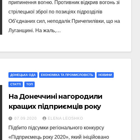
припинення вогню. Противник відкрив вогонь зі
стрілецької зброї по позиціях підрозділів
Об’єднаних сил, неподалік Причепилівки, що на
Луганщині. На жаль,…
ДОНЕЦЬКА ОДА
ЕКОНОМІКА ТА ПРОМИСЛОВІСТЬ
НОВИНИ
СТАТТI
ТОП
На Донеччині нагородили
кращих підприємців року
07.09.2020
ELENA LEOSHKO
Підбито підсумки регіонального конкурсу
«Підприємець року 2020», який ініційовано