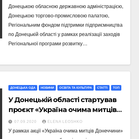
Донецькою обласною державною адміністрацією,
Донецькою торгово-промисловою палатою,
Регіональним фондом підтримки підприємництва
по Донецькій області у рамках реалізації заходів
Регіональної програми розвитку…
ДОНЕЦЬКА ОДА
НОВИНИ
ОСВІТА ТА КУЛЬТУРА
СТАТТI
ТОП
У Донецькій області стартував
проєкт «Україна очима митців
Донеччини»
07.09.2020
ELENA LEOSHKO
У рамках акції «Україна очима митців Донеччини»