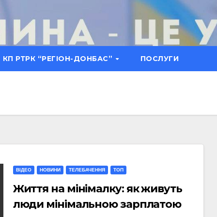
КП РТРК “РЕГІОН-ДОНБАС”
ПОСЛУГИ
ВІДЕО
НОВИНИ
ТЕЛЕБАЧЕННЯ
ТОП
Життя на мінімалку: як живуть
люди мінімальною зарплатою