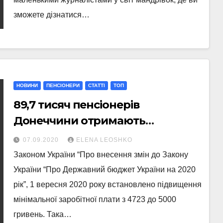
зможете дізнатися…
НОВИНИ
ПЕНСІОНЕРИ
СТАТТI
ТОП
89,7 тисяч пенсіонерів
Донеччини отримають
перераховану пенсію
07.09.2020
ELENA LEOSHKO
Законом України “Про внесення змін до Закону
України “Про Державний бюджет України на 2020
рік”, 1 вересня 2020 року встановлено підвищення
мінімальної заробітної плати з 4723 до 5000
гривень. Така…