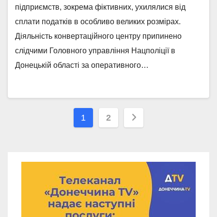
підприємств, зокрема фіктивних, ухилялися від
сплати податків в особливо великих розмірах.
Діяльність конвертаційного центру припинено
слідчими Головного управління Нацполіції в
Донецькій області за оперативного…
Навігація
1
2
записів