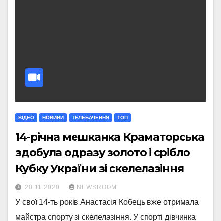
ВІДЕО
НОВИНИ
ТЕЛЕБАЧЕННЯ
ТОП
14-річна мешканка Краматорська
здобула одразу золото і срібло
Кубку України зі скелелазіння
20.11.2020
NEWSROOM
У свої 14-ть років Анастасія Кобець вже отримала
майстра спорту зі скелелазіння. У спорті дівчинка