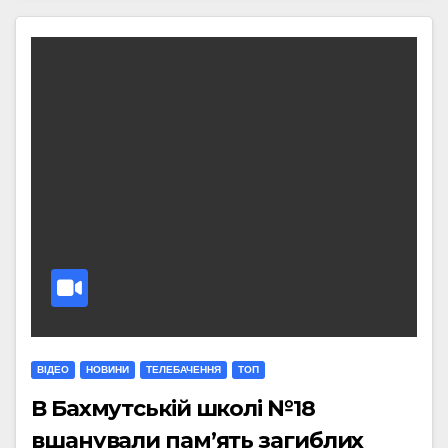
ВІДЕО
НОВИНИ
ТЕЛЕБАЧЕННЯ
ТОП
В Бахмутській школі №18
вшанували пам’ять загиблих