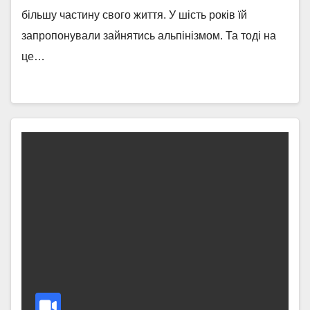
більшу частину свого життя. У шість років їй
запропонували зайнятись альпінізмом. Та тоді на
це…