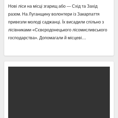
Нові ліси на місці згарищ або — Схід та Захід
разом. На Луганщину волонтери із Закарпаття
привезли молоді саджанці. Їх висадили спільно з
лісівниками «Сєвєродонецького лісомисливського
господарства». Допомагали й місцеві…