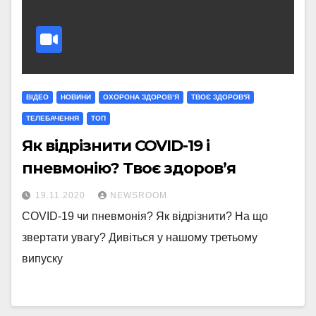
ВІДЕО
НОВИНИ
ОХОРОНА ЗДОРОВ’Я
ТВОЄ ЗДОРОВ'Я
ТЕЛЕБАЧЕННЯ
ТОП
Як відрізнити COVID-19 і
пневмонію? Твоє здоров’я
19.11.2020
NEWSROOM
COVID-19 чи пневмонія? Як відрізнити? На що
звертати увагу? Дивіться у нашому третьому
випуску