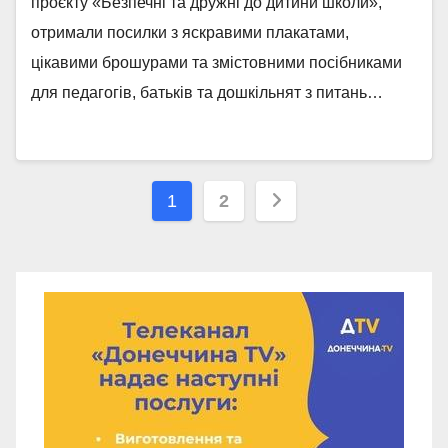
проєкту «Безпечні та дружні до дитини школи»,
отримали посилки з яскравими плакатами,
цікавими брошурами та змістовними посібниками
для педагогів, батьків та дошкільнят з питань…
Навігація
1
2
записів