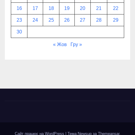
16
17
18
19
20
21
22
23
24
25
26
27
28
29
30
« Жов
Гру »
Сайт працює на WordPress
|
Тема:Newsup за
Themeansar
.