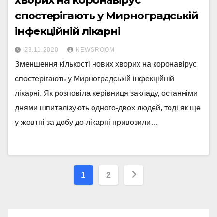
хворих на коронавірус
спостерігають у Мирноградській
інфекційній лікарні
23.11.2020
NEWSROOM
Зменшення кількості нових хворих на коронавірус
спостерігають у Мирноградській інфекційній
лікарні. Як розповіла керівниця закладу, останніми
днями шпиталізують одного-двох людей, тоді як ще
у жовтні за добу до лікарні привозили…
Навігація
1
2
записів