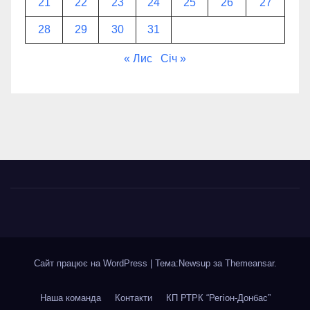
21
22
23
24
25
26
27
28
29
30
31
« Лис
Січ »
Сайт працює на WordPress
|
Тема:Newsup за
Themeansar
.
Наша команда
Контакти
КП РТРК “Регіон-Донбас”