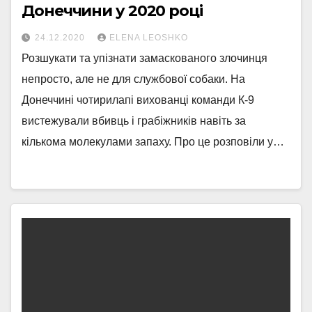
Донеччини у 2020 році
24.12.2020
ELENA LEOSHKO
Розшукати та упізнати замаскованого злочинця
непросто, але не для службової собаки. На
Донеччині чотирилапі вихованці команди К-9
вистежували вбивць і грабіжників навіть за
кількома молекулами запаху. Про це розповіли у…