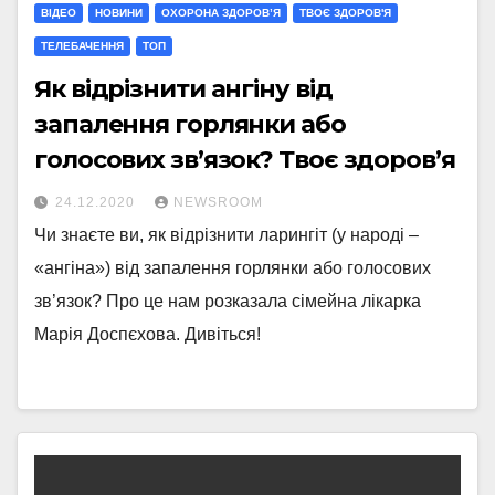
ВІДЕО
НОВИНИ
ОХОРОНА ЗДОРОВ’Я
ТВОЄ ЗДОРОВ'Я
ТЕЛЕБАЧЕННЯ
ТОП
Як відрізнити ангіну від
запалення горлянки або
голосових зв’язок? Твоє здоров’я
24.12.2020
NEWSROOM
Чи знаєте ви, як відрізнити ларингіт (у народі –
«ангіна») від запалення горлянки або голосових
зв’язок? Про це нам розказала сімейна лікарка
Марія Доспєхова. Дивіться!