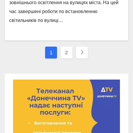
зовнішнього освітлення на вулицях міста. На цей
час завершені роботи по встановленню
світильників по вулиці…
Навігація
1
2
записів