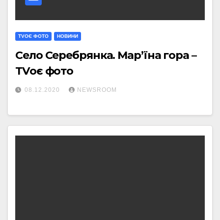
TVОЄ ФОТО
НОВИНИ
Село Серебрянка. Мар’їна гора –
TVоє фото
08.12.2020
NEWSROOM