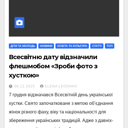
ДІТИ ТА МОЛОДЬ
НОВИНИ
ОСВІТА ТА КУЛЬТУРА
СТАТТI
ТОП
Всесвітню дату відзначили
флешмобом «Зроби фото з
хусткою»
08.12.2020
ELENA LEOSHKO
7 грудня відзначався Всесвітній день української
хустки. Свято започатковане з метою об’єднання
жінок різного фаху, віку та національності для
збереження українських традицій. Адже з давніх-