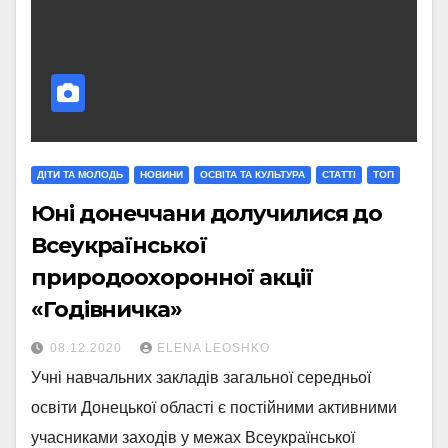
ДІТИ ТА МОЛОДЬ
НОВИНИ
ОСВІТА ТА КУЛЬТУРА
СТАТТI
ТОП
Юні донеччани долучилися до
Всеукраїнської
природоохоронної акції
«Годівничка»
08.12.2020
ELENA LEOSHKO
Учні навчальних закладів загальної середньої
освіти Донецької області є постійними активними
учасниками заходів у межах Всеукраїнської