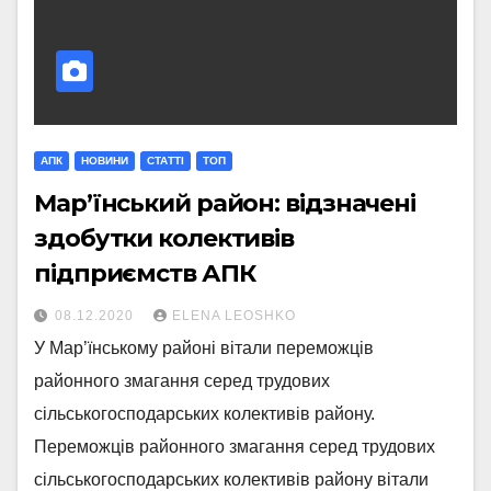
АПК
НОВИНИ
СТАТТI
ТОП
Мар’їнський район: відзначені
здобутки колективів
підприємств АПК
08.12.2020
ELENA LEOSHKO
У Мар’їнському районі вітали переможців
районного змагання серед трудових
сільськогосподарських колективів району.
Переможців районного змагання серед трудових
сільськогосподарських колективів району вітали