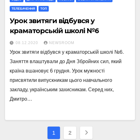
ТЕЛЕБАЧЕННЯ
ТОП
Урок звитяги відбувся у
краматорській школі №6
08.12.2020
NEWSROOM
Урок звитяги відбувся у краматорській школі №6.
Заняття влаштували до Дня Збройних сил, який
країна вшановує 6 грудня. Урок мужності
присвятили випускникам цього навчального
закладу, українським захисникам. Серед них,
Дмитро…
Навігація
1
2