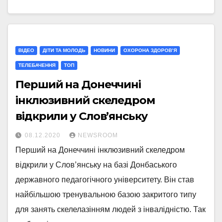
ВІДЕО
ДІТИ ТА МОЛОДЬ
НОВИНИ
ОХОРОНА ЗДОРОВ’Я
ТЕЛЕБАЧЕННЯ
ТОП
Перший на Донеччині
інклюзивний скеледром
відкрили у Слов’янську
08.12.2020
NEWSROOM
Перший на Донеччині інклюзивний скеледром
відкрили у Слов’янську на базі Донбаського
державного педагогічного університету. Він став
найбільшою тренувальною базою закритого типу
для занять скелелазінням людей з інвалідністю. Так