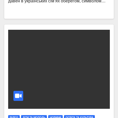
давен в українських сім’ях оберегом, символом…
ВІДЕО
ДІТИ ТА МОЛОДЬ
НОВИНИ
ОСВІТА ТА КУЛЬТУРА