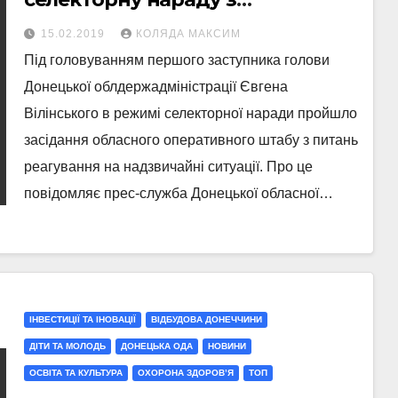
підрозділами ДСНС
15.02.2019
КОЛЯДА МАКСИМ
Під головуванням першого заступника голови
Донецької облдержадміністрації Євгена
Вілінського в режимі селекторної наради пройшло
засідання обласного оперативного штабу з питань
реагування на надзвичайні ситуації. Про це
повідомляє прес-служба Донецької обласної…
ІНВЕСТИЦІЇ ТА ІНОВАЦІЇ
ВІДБУДОВА ДОНЕЧЧИНИ
ДІТИ ТА МОЛОДЬ
ДОНЕЦЬКА ОДА
НОВИНИ
ОСВІТА ТА КУЛЬТУРА
ОХОРОНА ЗДОРОВ’Я
ТОП