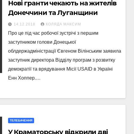
Нові гранти чекають на жителів
Донеччини та Луганщини
14.12.2018
КОЛЯДА МАКСИМ
Про це під час робочої зустрічі з першим
заступником голови Донецької
облдержадміністрації Євгеном Вілінським заявила
заступник директора Відділу програм з розвитку
демократії та врядування Місії USAID в Україні
Енн Хоппер.…
ТЕЛЕБАЧЕННЯ
У Краматорську відкрили дві