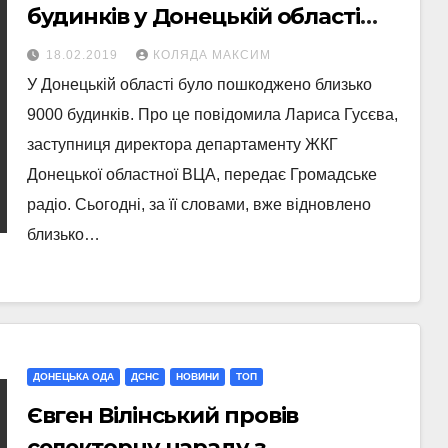
будинків у Донецькій області
необхідно 10 млн грн
18.02.2019
КОЛЯДА МАКСИМ
У Донецькій області було пошкоджено близько
9000 будинків. Про це повідомила Лариса Гусєва,
заступниця директора департаменту ЖКГ
Донецької областної ВЦА, передає Громадське
радіо. Сьогодні, за її словами, вже відновлено
близько…
ДОНЕЦЬКА ОДА
ДСНС
НОВИНИ
ТОП
Євген Вілінський провів
селекторну нараду з