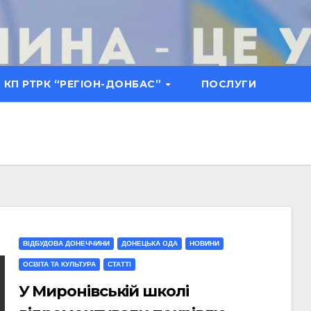
КП РТРК “РЕГІОН-ДОНБАС”
ПОСЛУГИ
ВІДБУДОВА ДОНЕЧЧИНИ
ДОНЕЦЬКА ОДА
НОВИНИ
ОСВІТА ТА КУЛЬТУРА
СТАТТI
У Миронівській школі