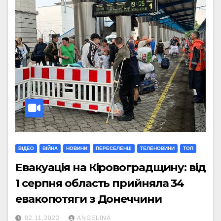
ВІДЕО
ВІЙНА
НОВИНИ
ПЕРЕСЕЛЕНЦІ
ТЕЛЕНОВИНИ
ТОП
Евакуація на Кіровоградщину: від
1 серпня область прийняла 34
евакопотяги з Донеччини
02.11.2022
ANGELINA