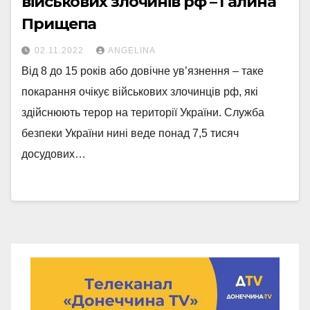
військових злочинів рф – Галина
Прищепа
02.11.2022
ANGELINA
Від 8 до 15 років або довічне ув’язнення – таке
покарання очікує військових злочинців рф, які
здійснюють терор на території України. Служба
безпеки України нині веде понад 7,5 тисяч
досудових…