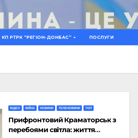
КП РТРК “РЕГІОН-ДОНБАС”
ПОСЛУГИ
ВІДЕО
ВІЙНА
НОВИНИ
ТЕЛЕНОВИНИ
ТОП
Прифронтовий Краматорськ з
перебоями світла: життя