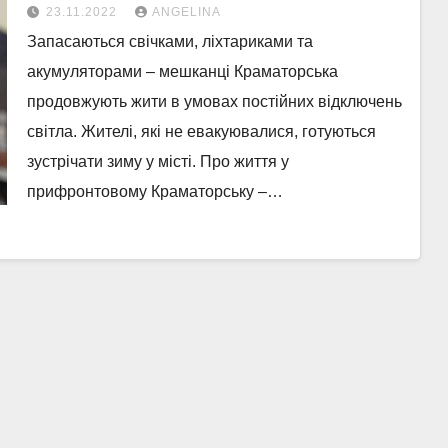
місцевих мешканців та робота
23.11.2022
ANGELINA
бізнесу
Запасаються свічками, ліхтариками та
акумуляторами – мешканці Краматорська
продовжують жити в умовах постійних відключень
світла. Жителі, які не евакуювалися, готуються
зустрічати зиму у місті. Про життя у
прифронтовому Краматорську –…