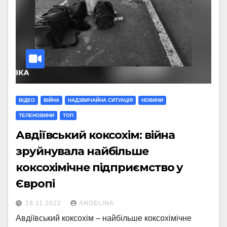
ВІДЕО
ВІЙНА
НАДЗВИЧАЙНА СИТУАЦІЯ
НОВИНИ
ТЕЛЕНОВИНИ
ТОП
Авдіївський коксохім: війна
зруйнувала найбільше
коксохімічне підприємство у
Європі
18.11.2022
ANGELINA
Авдіївський коксохім – найбільше коксохімічне