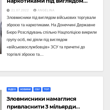
наркотиками під виглядом
військових – ДБР викрило
21.07.2022
ANGELINA
зловмисників
Зловмисники під виглядом військових торгували
зброєю та наркотиками. На Донеччині Державне
Бюро Розслідувань спільно Нацполіцією викрили
групу осіб, які діяли під виглядом
«військовослужбовців» ЗСУ та причетні до
торгівлі зброєю та…
ВІДЕО
НОВИНИ
СБУ
ТОП
Зловмисники намаглися
привласнити 3 мільярди