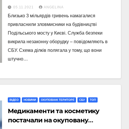
гривень на будівництві мосту
05.11.2021
ANGELINA
Близько 3 мільярдів гривень намагалися
привласнили зловмисники на будівництві
Подільського мосту у Києві. Служба безпеки
викрила незаконну оборудку – повідомляють в
СБУ. Схема ділків полягала у тому, що вони
штучно…
ВІДЕО
НОВИНИ
ОКУПОВАНІ ТЕРИТОРІЇ
СБУ
ТОП
Медикаменти та косметику
постачали на окуповану