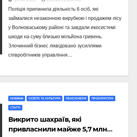
10.04.2020
ELENA LEOSHKO
Поліція припинила діяльність 6 осіб, які
займалися незаконною вирубкою і продажем лісу
у Волноваському районі та завдали екосистемі
шкоди на суму близько мільйона гривень.
Злочинний бізнес ліквідовано зусиллями
співробітників управління…
НОВИНИ
ОСВІТА ТА КУЛЬТУРА
ПЕНСІОНЕРИ
ПРОКУРАТУРА
СТАТТI
Викрито шахраїв, які
привласнили майже 5,7 млн