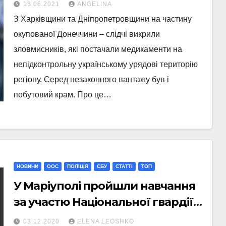
Донеччину – СБУ затримала
18.06.2021
ANGELINA
зловмисників
З Харківщини та Дніпропетровщини на частину
окупованої Донеччини – слідчі викрили
зловмисників, які постачали медикаменти на
непідконтрольну українському урядові територію
регіону. Серед незаконного вантажу був і
побутовий крам. Про це…
НОВИНИ
ООС
ПОЛІЦІЯ
СБУ
СТАТТI
ТОП
У Маріуполі пройшли навчання
за участю Національної гвардії
України
03.12.2020
ELENA LEOSHKO