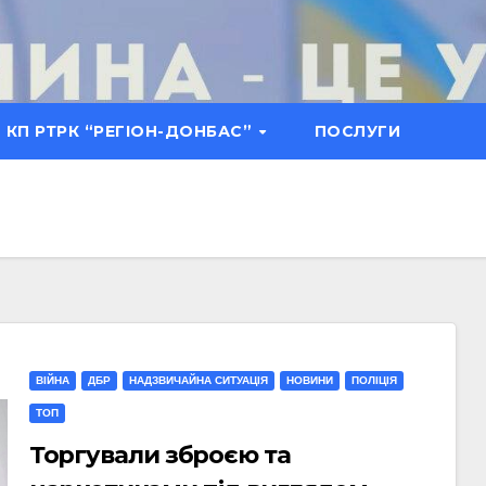
КП РТРК “РЕГІОН-ДОНБАС”
ПОСЛУГИ
ВІЙНА
ДБР
НАДЗВИЧАЙНА СИТУАЦІЯ
НОВИНИ
ПОЛІЦІЯ
ТОП
Торгували зброєю та