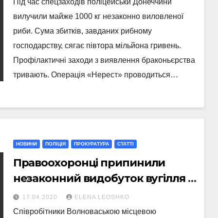
Під час спецзаходів поліцейськи Донеччини
вилучили майже 1000 кг незаконно виловленої
риби. Сума збитків, завданих рибному
господарству, сягає півтора мільйона гривень.
Профілактичні заходи з виявлення браконьєрства
тривають. Операція «Нерест» проводиться…
НОВИНИ
ПОЛІЦІЯ
ПРОКУРАТУРА
СТАТТI
Правоохоронці припинили
незаконний видобуток вугілля з
«копанки»
17.04.2020
ELENA LEOSHKO
Співробітники Волноваською місцевою