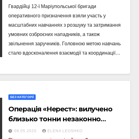
Гвардійці 12-ї Маріупольської бригади
оперативного призначення взяли участь у
масштабних навчаннях з розшуку та затримання
умовних озброєних нападників, а також
звільнення заручників. Головною метою навчань
стало вдосконалення взаємодії та координації…
БЕЗ КАТЕГОРІЇ
Операція «Нерест»: вилучено
близько тонни незаконно
виловленої риби
08.05.2020
ELENA LEOSHKO