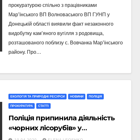
прокуратурою спільно з працівниками
Мар’їнського ВП Волноваського ВП ГУНП у
Донецькій області виявили факт незаконного
видобутку кам’яного вугілля з родовища,
розташованого поблизу с. Вовчанка Мар’їнського
району. Про…
ЕКОЛОГІЯ ТА ПРИРОДНІ РЕСУРСИ
НОВИНИ
ПОЛІЦІЯ
ПРОКУРАТУРА
СТАТТI
Поліція припинила діяльність
«чорних лісорубів» у
Волноваському районі