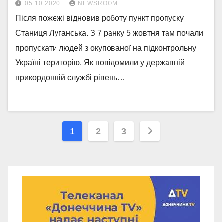
05.10.2020
NEWSROOM
Після пожежі відновив роботу пункт пропуску
Станиця Луганська. З 7 ранку 5 жовтня там почали
пропускати людей з окупованої на підконтрольну
Україні територію. Як повідомили у державній
прикордонній службі рівень…
Навігація
1
2
3
записів