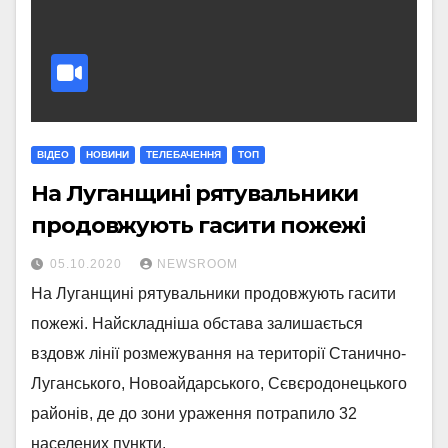
ВІДЕО
НОВИНИ
ТЕЛЕБАЧЕННЯ
ТОП
На Луганщині рятувальники
продовжують гасити пожежі
05.10.2020
NEWSROOM
На Луганщині рятувальники продовжують гасити
пожежі. Найскладніша обстава залишається
вздовж лінії розмежування на території Станично-
Луганського, Новоайдарського, Сєвєродонецького
районів, де до зони ураження потрапило 32
населених пункти.