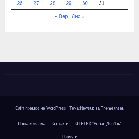
26
27
28
29
30
31
« Вер
Лис »
Сайт працює на WordPress
|
Тема:Newsup за
Themeansar
.
Наша команда
Контакти
КП РТРК “Регіон-Донбас”
Послуги