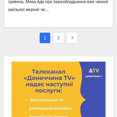
гривень. Мова йде про переобладнання вже чинної
шкільної мережі чи…
Навігація
1
2
записів