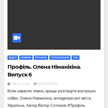
ВІДЕО
НОВИНИ
ПРОФІЛЬ
ТЕЛЕБАЧЕННЯ
ТОП
Профіль. Олена Німаніхіна.
Випуск 6
09.10.2020
NEWSROOM
Коли навколо темно, краще розгледіти внутрішнє
сяйво. Олена Німаніхіна, антидепресант міста
Українськ. Автор Віктор Сотніков #Профіль