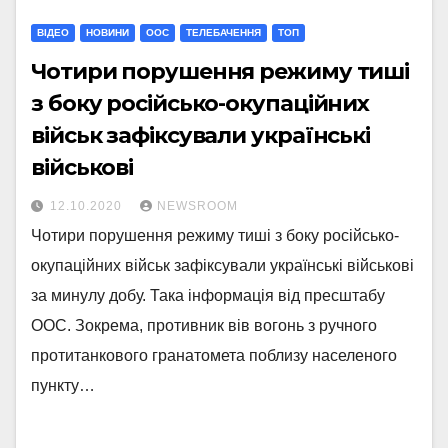
ВІДЕО
НОВИНИ
ООС
ТЕЛЕБАЧЕННЯ
ТОП
Чотири порушення режиму тиші
з боку російсько-окупаційних
військ зафіксували українські
військові
12.10.2020
NEWSROOM
Чотири порушення режиму тиші з боку російсько-
окупаційних військ зафіксували українські військові
за минулу добу. Така інформація від пресштабу
ООС. Зокрема, противник вів вогонь з ручного
протитанкового гранатомета поблизу населеного
пункту…