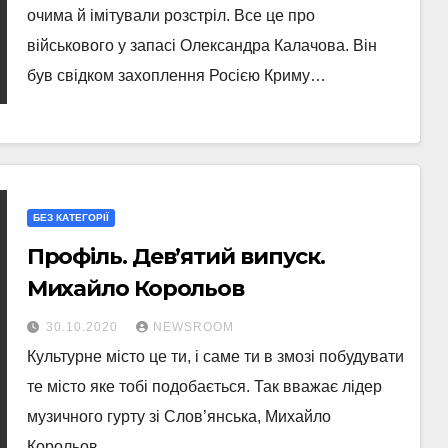
очима й імітували розстріл. Все це про
військового у запасі Олександра Калачова. Він
був свідком захоплення Росією Криму…
БЕЗ КАТЕГОРІЇ
Профіль. Дев’ятий випуск.
Михайло Корольов
30.10.2020
NEWSROOM
Культурне місто це ти, і саме ти в змозі побудувати
те місто яке тобі подобається. Так вважає лідер
музичного гурту зі Слов’янська, Михайло
Корольов.