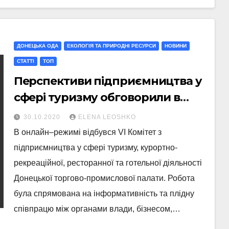
ДОНЕЦЬКА ОДА
ЕКОЛОГІЯ ТА ПРИРОДНІ РЕСУРСИ
НОВИНИ
СТАТТI
ТОП
Перспективи підприємництва у
сфері туризму обговорили в
онлайн-форматі
30.10.2020
ELENA LEOSHKO
В онлайн–режимі відбувся VІ Комітет з
підприємництва у сфері туризму, курортно-
рекреаційної, ресторанної та готельної діяльності
Донецької торгово-промислової палати. Робота
була спрямована на інформативність та плідну
співпрацю між органами влади, бізнесом,…