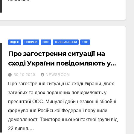
ВІДЕО
НОВИНИ
ООС
ТЕЛЕБАЧЕННЯ
ТОП
Про загострення ситуації на
сході України повідомляють у
пресштабі ООС
30.10.2020
NEWSROOM
Про загострення ситуації на сході України, двох
загиблих та двох поранених повідомляють у
пресштабі ООС. Минулої доби незаконні збройні
формування Російської Федерації порушили
домовленості Тристоронньої контактної групи від
22 липня.…