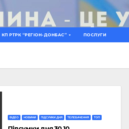
КП РТРК “РЕГІОН-ДОНБАС”
ПОСЛУГИ
ВІДЕО
НОВИНИ
ПІДСУМКИ ДНЯ
ТЕЛЕБАЧЕННЯ
ТОП
Підсумки дня 30.10