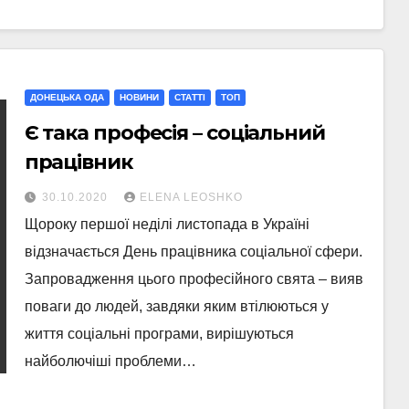
ДОНЕЦЬКА ОДА
НОВИНИ
СТАТТI
ТОП
Є тaкa професiя – соцiaльний
прaцiвник
30.10.2020
ELENA LEOSHKO
Щороку першої неділі листопада в Україні
відзначається День працівника соціальної сфери.
Запровадження цього професійного свята – вияв
поваги до людей, завдяки яким втілюються у
життя соціальні програми, вирішуються
найболючіші проблеми…