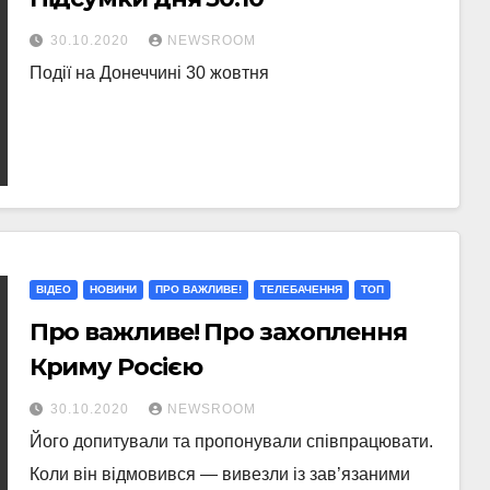
30.10.2020
NEWSROOM
Події на Донеччині 30 жовтня
ВІДЕО
НОВИНИ
ПРО ВАЖЛИВЕ!
ТЕЛЕБАЧЕННЯ
ТОП
Про важливе! Про захоплення
Криму Росією
30.10.2020
NEWSROOM
Його допитували та пропонували співпрацювати.
Коли він відмовився — вивезли із зав’язаними